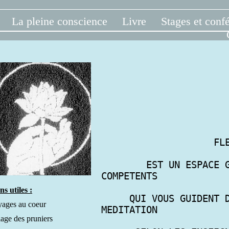
La pleine conscience
Livre
Stages et conf
                    FLEURS DE VACUITÉ 

        EST UN ESPACE GERE PAR DES PRATIQUANTS 
COMPETENTS

ns utiles :
     QUI VOUS GUIDENT DANS LA PRATIQUE DE LA 
ages au coeur
MEDITATION 

lage des pruniers