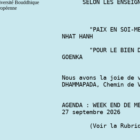
      SELON LES ENSEIGNEMENTS DU BOUDDHA

versité Bouddhique
ropéenne
        "PAIX EN SOI-MEME, PAIX DANS LE MONDE"  THICH 
NHAT HANH

        "POUR LE BIEN DU PLUS GRAND NOMBRE " S.N. 
GOENKA              

Nous avons la joie de v
DHAMMAPADA, Chemin de V
AGENDA : WEEK END DE ME
27 septembre 2026 

        (Voir la Rubrique Stages et conférences)
